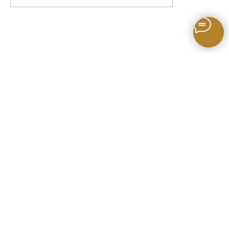
О нас
Каталог
Оплата
© 2022 Интернет-
магазин
межкомнатных дверей
Профиль Дорс
Замер
Адреса магазинов